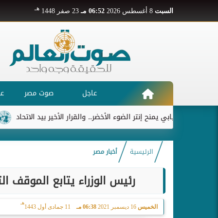
هـ
السبت
8 أغسطس 2026
06:52 مـ
23 صفر 1448
عاجل
صوت مصر
عر
ديابي يمنح إنتر الضوء الأخضر.. والقرار الأخير بيد الاتحاد
ريال مد
الرئيسية
أخبار مصر
رئيس الوزراء يتابع الموقف ال
هـ
الخميس
16 ديسمبر 2021
06:38 مـ
11 جمادى أول 1443