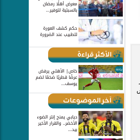
معرض أهلًا رمضان
بالسبتية لتوفير...
حكم كشف العورة
للطبيب عند الضرورة
الأكثر قراءة
رياضة
خاص| الأهلي يرفض
عرضًا قطريًا ضخمًا لضم
يوسف...
س
آخر الموضوعات
ديابي يمنح إنتر الضوء
الأخضر.. والقرار الأخير
بيد...