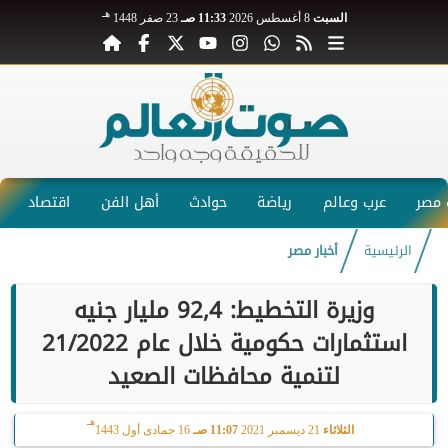
هـ
السبت
8 أغسطس 2026
11:33 صـ
23 صفر 1448
مصر
عرب وعالم
رياضة
حوادث
أهل الفن
اقتصاد
الرئيسية
أخبار مصر
وزيرة التخطيط: 92,4 مليار جنيه
استثمارات حكومية خلال عام 21/2022
لتنمية محافظات الصعيد
هـ
الثلاثاء
21 ديسمبر 2021
11:07 صـ
16 جمادى أول 1443