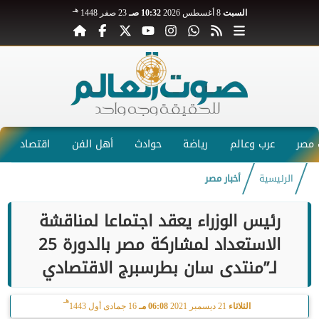
هـ
السبت
8 أغسطس 2026
10:32 صـ
23 صفر 1448
مصر
عرب وعالم
رياضة
حوادث
أهل الفن
اقتصاد
الرئيسية
أخبار مصر
رئيس الوزراء يعقد اجتماعا لمناقشة
الاستعداد لمشاركة مصر بالدورة 25
لـ”منتدى سان بطرسبرج الاقتصادي
هـ
الثلاثاء
21 ديسمبر 2021
06:08 مـ
16 جمادى أول 1443