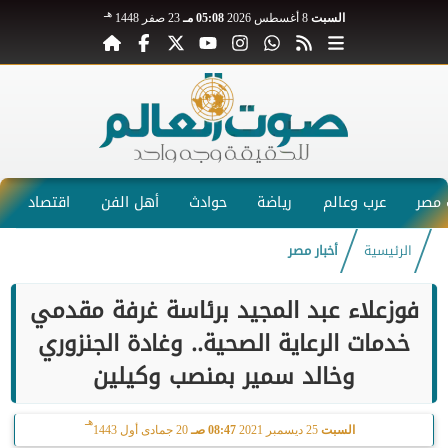
هـ
السبت
8 أغسطس 2026
05:08 مـ
23 صفر 1448
مصر
عرب وعالم
رياضة
حوادث
أهل الفن
اقتصاد
الرئيسية
أخبار مصر
فوزعلاء عبد المجيد برئاسة غرفة مقدمي
خدمات الرعاية الصحية.. وغادة الجنزوري
وخالد سمير بمنصب وكيلين
هـ
السبت
25 ديسمبر 2021
08:47 صـ
20 جمادى أول 1443