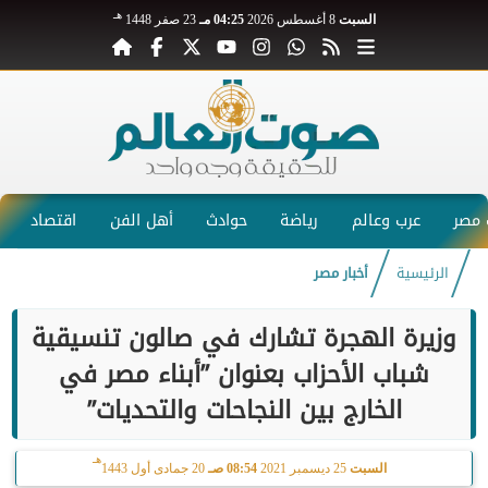
هـ
السبت
8 أغسطس 2026
04:25 مـ
23 صفر 1448
مصر
عرب وعالم
رياضة
حوادث
أهل الفن
اقتصاد
الرئيسية
أخبار مصر
وزيرة الهجرة تشارك في صالون تنسيقية
شباب الأحزاب بعنوان ”أبناء مصر في
الخارج بين النجاحات والتحديات”
هـ
السبت
25 ديسمبر 2021
08:54 صـ
20 جمادى أول 1443