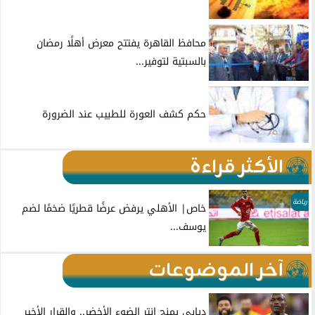
محافظ القاهرة يفتتح معرض أهلًا رمضان
بالسبتية لتوفير...
حكم كشف العورة للطبيب عند الضرورة
الأكثر قراءة
رياضة
خاص| الأهلي يرفض عرضًا قطريًا ضخمًا لضم
يوسف...
آخر الموضوعات
ديابي يمنح إنتر الضوء الأخضر.. والقرار الأخير