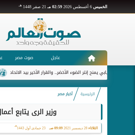
هـ
الخميس
6 أغسطس 2026
02:59 مـ
21 صفر 1448
عاجل
صوت مصر
عر
ديابي يمنح إنتر الضوء الأخضر.. والقرار الأخير بيد الاتحاد
ريال مدر
الرئيسية
أخبار مصر
وزير الرى يتابع أعم
هـ
الثلاثاء
28 ديسمبر 2021
09:09 صـ
23 جمادى أول 1443