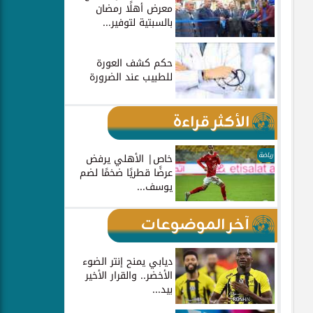
معرض أهلًا رمضان
بالسبتية لتوفير...
حكم كشف العورة
للطبيب عند الضرورة
الأكثر قراءة
رياضة
خاص| الأهلي يرفض
عرضًا قطريًا ضخمًا لضم
يوسف...
آخر الموضوعات
ديابي يمنح إنتر الضوء
الأخضر.. والقرار الأخير
بيد...