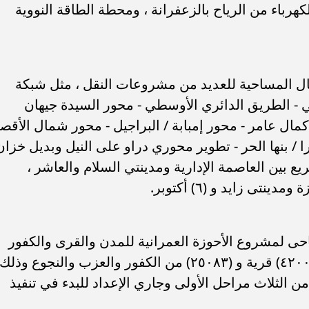
رباء من الرياح بالزعفرانة ، ومحطة الطاقة النووية
مال المساحية للعديد من مشروعات النقل ، مثل شبكة
ي - الطريق الدائري الأوسطي - محور السيدة جيهان
 محور الفريق كمال عامر - محور إمبابة / البراجيل - محور شمال الأقص
/ بنها الحر - تطوير محوري دراو على النيل وبديل خزان
ع بين العاصمة الإدارية ومدينتي السلام والعاشر ،
ى زايد و (٦) أكتوبر.
ساحى لمشروع الأحوزة العمرانية للمدن والقرى والكفور
والنجوع بالجمهورية لعدد (٢٢٣) مدينة و (٤٢٠٠) قرية و (٢٥٠٨٣) من الكفور والعزب والنجوع وذلك
تهاء من الثلاث مراحل الأولى وجاري الإعداد للبدء في تنفيذ