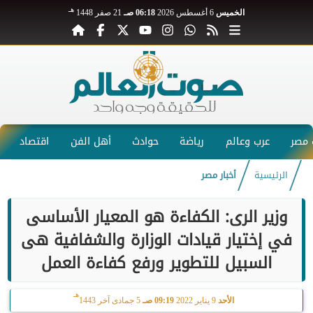
هـ
الخميس
6 أغسطس 2026
06:18 صـ
21 صفر 1448
مصر
عرب وعالم
رياضة
حوادث
أهل الفن
اقتصاد
الرئيسية
أخبار مصر
وزير الرى: الكفاءة هو المعيار الأساسى
في إختيار قيادات الوزارة والشفافية هى
السبيل للتطوير ورفع كفاءة العمل
هـ
الأحد
9 يناير 2022
09:19 صـ
5 جمادى آخر 1443