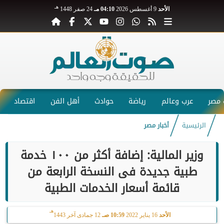
هـ
الأحد
9 أغسطس 2026
04:10 مـ
24 صفر 1448
مصر
عرب وعالم
رياضة
حوادث
أهل الفن
اقتصاد
الرئيسية
أخبار مصر
وزير المالية: إضافة أكثر من ١٠٠ خدمة
طبية جديدة فى النسخة الرابعة من
قائمة أسعار الخدمات الطبية
هـ
الأحد
16 يناير 2022
10:59 صـ
12 جمادى آخر 1443