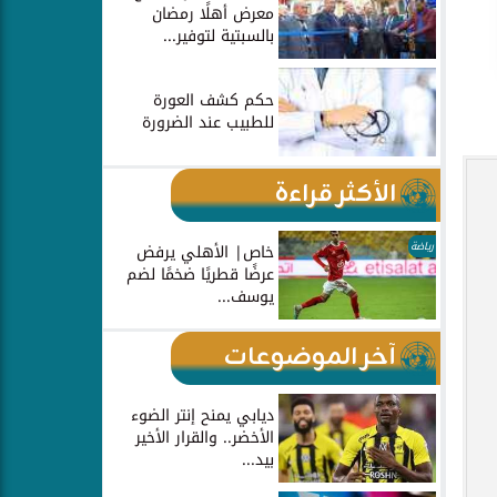
معرض أهلًا رمضان
بالسبتية لتوفير...
حكم كشف العورة
للطبيب عند الضرورة
الأكثر قراءة
رياضة
خاص| الأهلي يرفض
عرضًا قطريًا ضخمًا لضم
يوسف...
آخر الموضوعات
ديابي يمنح إنتر الضوء
الأخضر.. والقرار الأخير
بيد...