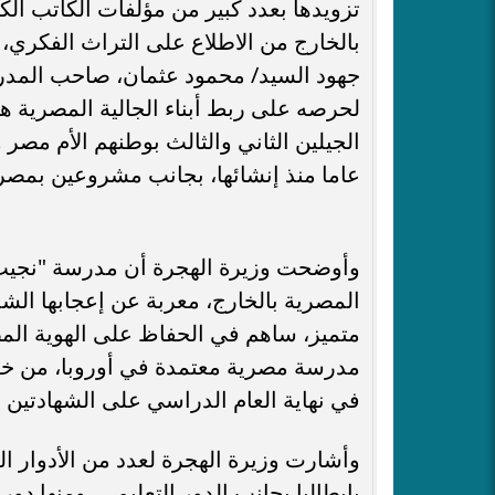
تزويدها بعدد كبير من مؤلفات الكاتب الكب
بالخارج من الاطلاع على التراث الفكري،
جهود السيد/ محمود عثمان، صاحب المدر
لحرصه على ربط أبناء الجالية المصرية هنا
عاما منذ إنشائها، بجانب مشروعين بمصر لت
وأوضحت وزيرة الهجرة أن مدرسة "نجيب محف
المصرية بالخارج، معربة عن إعجابها الش
مدرسة مصرية معتمدة في أوروبا، من خل
في نهاية العام الدراسي على الشهادتين ا
وأشارت وزيرة الهجرة لعدد من الأدوار ا
بإيطاليا بجانب الدور التعليمي، ومنها دو