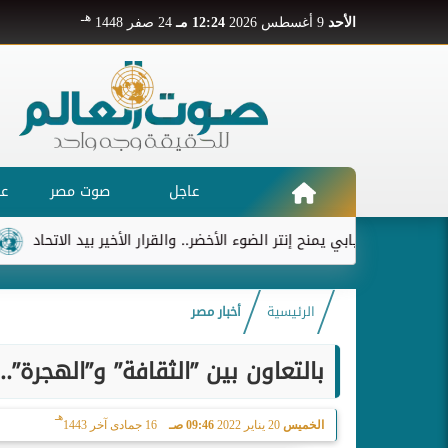
هـ
الأحد
9 أغسطس 2026
12:24 مـ
24 صفر 1448
عاجل
صوت مصر
عر
ديابي يمنح إنتر الضوء الأخضر.. والقرار الأخير بيد الاتحاد
ريال مد
الرئيسية
أخبار مصر
بالتعاون بين ”الثقافة” و”الهجرة”
هـ
الخميس
20 يناير 2022
09:46 صـ
16 جمادى آخر 1443