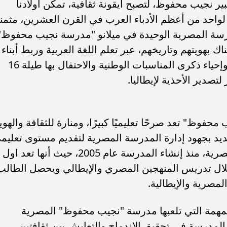
ير نجيب محفوظ، لتصبح أيقونة ثقافية، تمكن أولادنا
 لواحد من أعظم الأدباء العرب في القرن العشرين، مثمن
سة المصرية الوحيدة في ميلانو "مدرسة نجيب محفوظ"
ك بهويتهم وتاريخهم، عبر تعلم اللغة العربية وربط أبناء
الجيلين الثاني والثالث بوطنهم الأم مصر وإحياء ذكرى المناسبات الوطنية والاحتفال بها طيلة 16
صدير الأحذية لإيطاليا.
وظ" تعد صرحًا تعليميًا كبيرًا، ومنارة للثقافة والهوي
ديد بجهود إدارة المدرسة المصرية لتقديم مستوى تعليم
متميز، ساهم في الحفاظ على الهوية المصرية، منذ إنشاء المدرسة عام 2005، حيث أنها تعد اول
ال تدريس المنهجين المصري والإيطالي ويحصل الطالب
لمصرية والإيطالية.
لمهمة التي تلعبها مدرسة "نجيب محفوظ" المصرية
ر المدرسة في تحقيق الاندماج والتعايش بين ثقافتين