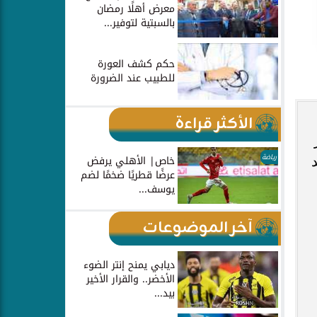
معرض أهلًا رمضان
بالسبتية لتوفير...
حكم كشف العورة
للطبيب عند الضرورة
الأكثر قراءة
رياضة
خاص| الأهلي يرفض
عرضًا قطريًا ضخمًا لضم
يوسف...
آخر الموضوعات
ديابي يمنح إنتر الضوء
الأخضر.. والقرار الأخير
بيد...