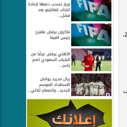
ويلز تسحب دعمها لإعادة
انتخاب إنفانتينو بعد
فشل...
ماكرون يرفض مقترح
وأكد الوزير على الالتزام بتنفيذ الجدول الزمني للفصل الدراسي الثاني للعام الجامعي 2021/2022،
رئيس الفيفا
الأهلي يرفض عرضًا من
الشباب السعودي لضم
ياسر...
ريال مدريد يواصل
الاستعداد للموسم
الجديد.. وانضمام ثلاثي...
ف