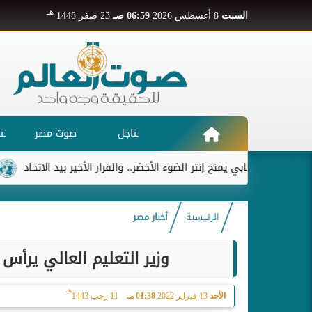
هـ
السبت
8 أغسطس 2026
06:59 صـ
23 صفر 1448
عاجل
صوت مصر
عر
ديابي يمنح إنتر الضوء الأخضر.. والقرار الأخير بيد الاتحاد
ريال مد
الرئيسية
أخبار مصر
وزير التعليم العالي يرأس
هـ
الأحد
13 فبراير 2022
01:38 مـ
11 رجب 1443