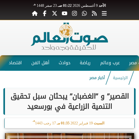
هـ
الأحد
9 أغسطس 2026
01:22 صـ
23 صفر 1448
مصر
عرب وعالم
رياضة
حوادث
أهل الفن
اقتصاد
الرئيسية
أخبار مصر
القصير” و ”الغضبان” يبحثان سبل تحقيق
التنمية الزراعية في بورسعيد
هـ
السبت
19 فبراير 2022
01:35 مـ
17 رجب 1443