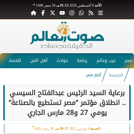
هـ
الأحد
9 أغسطس 2026
01:13 مـ
24 صفر 1448
مصر
عرب وعالم
رياضة
حوادث
أهل الفن
اقتصاد
الرئيسية
أخبار مصر
برعاية السيد الرئيس عبدالفتاح السيسي
.. انطلاق مؤتمر ”مصر تستطيع بالصناعة”
يومي 27 و28 مارس الجاري
هـ
الجمعة
4 مارس 2022
09:37 صـ
30 رجب 1443