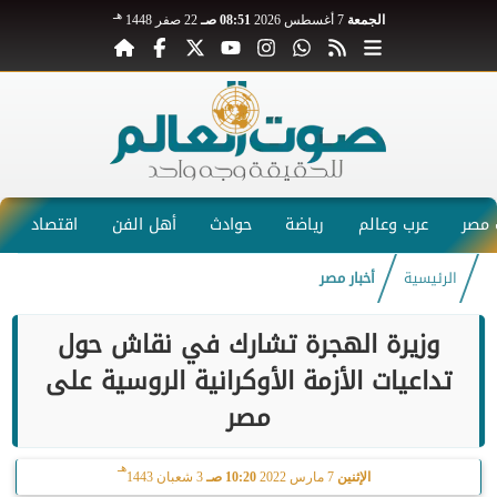
هـ
الجمعة
7 أغسطس 2026
08:51 صـ
22 صفر 1448
مصر
عرب وعالم
رياضة
حوادث
أهل الفن
اقتصاد
الرئيسية
أخبار مصر
وزيرة الهجرة تشارك في نقاش حول
تداعيات الأزمة الأوكرانية الروسية على
مصر
هـ
الإثنين
7 مارس 2022
10:20 صـ
3 شعبان 1443