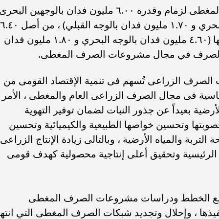
كما تم الإنتهاء من تنفيذ شبكات الصرف المغطى لزمام وقدره ٦.٠٠ مليون فدان بالوجهين البحرى
والقبلى منها (٤.٣٠ مليون فدان بالوجه البحري و ١.٧٠ مليون فدان بالوجه القبلي) ، من أصل ٦.٤٠
مليون فدان بالوجهين البحري والقبلي منها (٤.٦٠ مليون فدان بالوجه البحري و ١.٨٠ مليون فدان
يئة الصرف في مجال مشروعات الصرف المغطى.
الصرف الزراعى تُسهم فى تنمية الإقتصاد القومى من
ساسية فى مجال الصرف الزراعى العام والمغطى ، الأمر
ضية بعيداً عن جذور النبات لضمان توفير التهوية
خصوبتها وتحسين خواصها الطبيعية والكيميائية وتحسين
تربة والمياه الأرضية ، وبالتالى زيادة الإنتاج الزراعى
 المحاصيل الرئيسية وتحقيق أعلى إنتاجية محصولية كهدف قومى
وضع الخطط ودراسات مشروعات الصرف المغطى
ذها ، وإحلال وتجديد شبكات الصرف المغطى التي انته