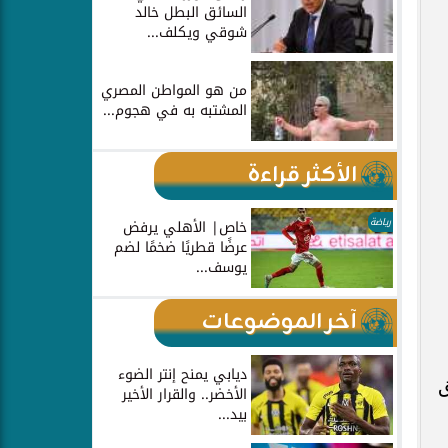
السائق البطل خالد
شوقي ويكلف...
من هو المواطن المصري
المشتبه به في هجوم...
الأكثر قراءة
رياضة
خاص| الأهلي يرفض
عرضًا قطريًا ضخمًا لضم
يوسف...
دره ٠.٨٠
آخر الموضوعات
ديابي يمنح إنتر الضوء
ق
الأخضر.. والقرار الأخير
بيد...