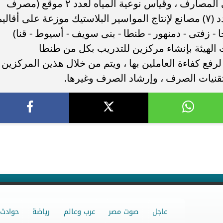
لقياس مناسيب المياه لعدد ٥١ موقع على المصارف ، وقياس نوعية المياه لعدد ٢ موقع (مصرف
الرهاوى – محطة تروجه) ، ويتبع الهيئة عدد (٧) مصانع لإنتاج المواسير البلاستيك موزعة على أقالي
ا - زفتى - دمنهور - طنطا - بنى سويف - أسيوط - قنا)
ـ P.V.C والـ PE ، كما قامت الهيئة بإنشاء مركزين للتدريب بكل من طنطا
رفع كفاءة العاملين بها ، ويتم من خلال هذين المركزين
قنيات الصرف ، وإرشاد الصرف وغيرها.
عاجل
صوت مصر
عرب وعالم
رياضة
حوادث