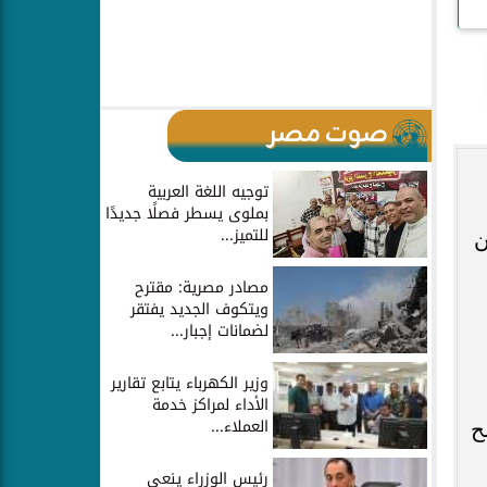
صوت مصر
توجيه اللغة العربية
بملوى يسطر فصلًا جديدًا
للتميز...
مصادر مصرية: مقترح
ويتكوف الجديد يفتقر
لضمانات إجبار...
وزير الكهرباء يتابع تقارير
الأداء لمراكز خدمة
العملاء...
ح
رئيس الوزراء ينعي