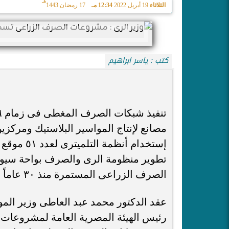
هـ
الثلاثاء
19 أبريل 2022
12:34 مـ
17 رمضان 1443
كتب : ياسر ابراهيم
تنفيذ شبكات الصرف المغطى فى زمام ٦ مليون فدان ، والصرف العام فى زمام ٨.٤٠ مليون فدان
مصانع لإنتاج المواسير البلاستيك ومرك
إستخدام أنظمة التلميترى لعدد ٥١ موقع على المصارف ، وقياس نوعية المياه لعدد ٢ موقع
تطوير منظومة الرى والصرف بواحة سيوة 
الصرف الزراعى المستمرة منذ ٣٠ عاماً
عقد الدكتور محمد عبد العاطى وزير الموا
رئيس الهيئة المصرية العامة لمشروعا