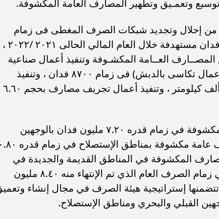
سيع وتعمـيق وتطهير المصارف العامة المكشوفة.
هاء من إحلال وتجديد شبكات الصرف المغطى فى زمام
قدره ٥١.٨٠ ألف فدان من أصل ٦٠ ألف فدان مستهدفة خلال العام المالي الحالى ٢٠٢١ /٢٠٢٢ ،
ق المصــارف العــامة المكشـوفة وتنفيذ أعمال صناعية
مثل (كبارى - سحارات - حوائط ساندة - أعمال تكاسى بالدبش) فى زمام ٨٧٠٠ فدان ، وتنفيذ
أعمال نزع حشائش بأطوال أكثر من ٢٣ ألف كيلومتر ، وتنفيذ أعمال تجريف مصارف بحجم ٦.٦٠
كما تم الإنتهاء من إنشاء مصارف عامة ومكشوفة في زمام قدره ٧.٢٠ مليون فدان بالوجهين
البحرى والقبلى ، وتوسيع وتعميق مصارف عامة مكشوفة بمناطق الإستصلاح في زمام ق
مصارف المكشوفة في المناطق القديمة والجديدة في
زمام وقدره ٣٨٨ ألف فدان ليصبح إجمالي زمام الصرف العام الذي تم الإنتهاء منه ٨.٤٠ مليون
 أصل ٨.٥٠ مليون فدان تتضمنها إستراتيجية هيئة الصرف في مجال إنشاء وتعمي
هين القبلي والبحري ومناطق الإستصلاح.