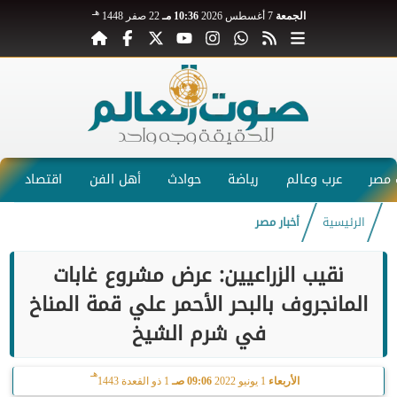
هـ
الجمعة
7 أغسطس 2026
10:36 مـ
22 صفر 1448
مصر
عرب وعالم
رياضة
حوادث
أهل الفن
اقتصاد
الرئيسية
أخبار مصر
نقيب الزراعيين: عرض مشروع غابات
المانجروف بالبحر الأحمر علي قمة المناخ
في شرم الشيخ
هـ
الأربعاء
1 يونيو 2022
09:06 صـ
1 ذو القعدة 1443