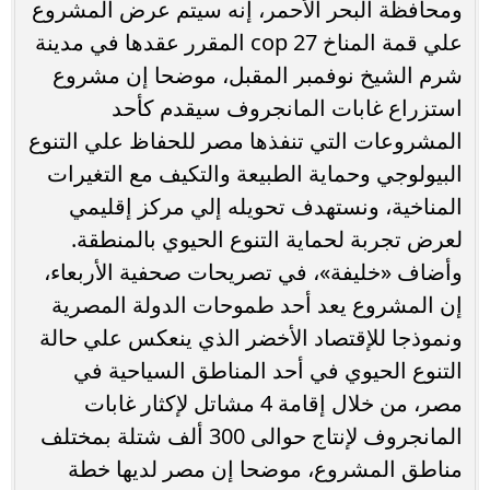
ومحافظة البحر الأحمر، إنه سيتم عرض المشروع
علي قمة المناخ cop 27 المقرر عقدها في مدينة
شرم الشيخ نوفمبر المقبل، موضحا إن مشروع
استزراع غابات المانجروف سيقدم كأحد
المشروعات التي تنفذها مصر للحفاظ علي التنوع
البيولوجي وحماية الطبيعة والتكيف مع التغيرات
المناخية، ونستهدف تحويله إلي مركز إقليمي
لعرض تجربة لحماية التنوع الحيوي بالمنطقة.
وأضاف «خليفة»، في تصريحات صحفية الأربعاء،
إن المشروع يعد أحد طموحات الدولة المصرية
ونموذجا للإقتصاد الأخضر الذي ينعكس علي حالة
التنوع الحيوي في أحد المناطق السياحية في
مصر، من خلال إقامة 4 مشاتل لإكثار غابات
المانجروف لإنتاج حوالى 300 ألف شتلة بمختلف
مناطق المشروع، موضحا إن مصر لديها خطة