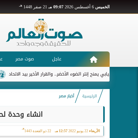
هـ
الخميس
6 أغسطس 2026
09:07 مـ
21 صفر 1448
عاجل
صوت مصر
عر
ديابي يمنح إنتر الضوء الأخضر.. والقرار الأخير بيد الاتحاد
ريال 
الرئيسية
أخبار مصر
انشاء وحدة لح
هـ
الأربعاء
22 يونيو 2022
12:57 مـ
22 ذو القعدة 1443