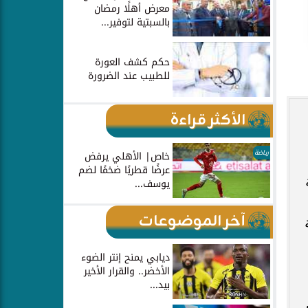
معرض أهلًا رمضان
بالسبتية لتوفير...
حكم كشف العورة
للطبيب عند الضرورة
الأكثر قراءة
رياضة
خاص| الأهلي يرفض
عرضًا قطريًا ضخمًا لضم
يوسف...
آخر الموضوعات
ديابي يمنح إنتر الضوء
الأخضر.. والقرار الأخير
بيد...