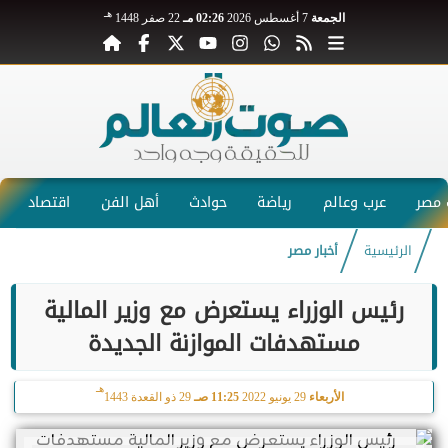
هـ
الجمعة
7 أغسطس 2026
02:26 مـ
22 صفر 1448
مصر
عرب وعالم
رياضة
حوادث
أهل الفن
اقتصاد
الرئيسية
أخبار مصر
رئيس الوزراء يستعرض مع وزير المالية
مستهدفات الموازنة الجديدة
هـ
الأربعاء
29 يونيو 2022
11:25 صـ
29 ذو القعدة 1443