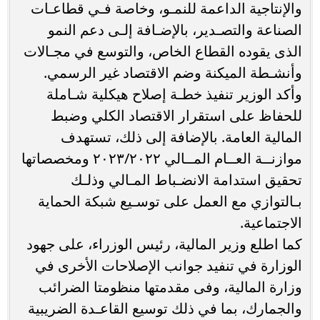
والإنتاجية الداعمة للنمـو، وخاصة فـي قطاعـات
الصناعة والتصـدير، بالإضـافة إلـى دعم النمو
الذى يقوده القطاع الخاص، والتوسع في مجـالات
وأنشـطة الميكنة وضم الاقتصاد غير الرسمي.
وأكد الوزير تنفيذ خطـة إصلاح هيكلية شـاملة
للحفاظ على استقرار الاقتصاد الكلي وضبط
المالية العامة. بالإضافة إلى ذلك، تستهدف
موازنــة العــام المــالي ٢٠٢٣/٢٠٢٢ ومخصصاتها
تحقيق استدامة الانضـباط المـالي وذلـك
بـالتوازي مع العمل على توسـيع شبكة الحماية
الاجتماعية.
كما اطلع وزير المالية، رئيس الوزراء، على جهود
الوزارة في تنفيد جوانب الإصلاحات الأخرى في
وزارة المالية، وفى مقدمتها منظومتا الضرائب
والجمارك، بما في ذلك توسيع القاعـدة الضريبية