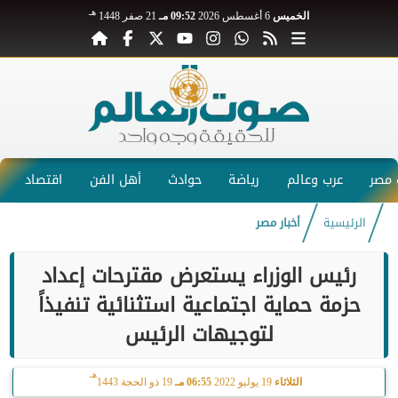
هـ
الخميس
6 أغسطس 2026
09:52 مـ
21 صفر 1448
مصر
عرب وعالم
رياضة
حوادث
أهل الفن
اقتصاد
الرئيسية
أخبار مصر
رئيس الوزراء يستعرض مقترحات إعداد
حزمة حماية اجتماعية استثنائية تنفيذاً
لتوجيهات الرئيس
هـ
الثلاثاء
19 يوليو 2022
06:55 مـ
19 ذو الحجة 1443