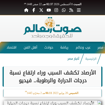
هـ
السبت
8 أغسطس 2026
02:37 صـ
22 صفر 1448
مصر
عرب وعالم
رياضة
حوادث
أهل الفن
اقتصاد
الرئيسية
أخبار مصر
الأرصاد تكشف السبب وراء ارتفاع نسبة
درجات الحرارة والرطوبة.. فيديو
هـ
الخميس
20 يوليو 2023
06:11 مـ
2 محرّم 1445