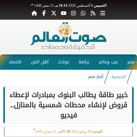
هـ
الخميس
6 أغسطس 2026
10:14 مـ
21 صفر 1448
مصر
عرب وعالم
رياضة
حوادث
أهل الفن
اقتصاد
الرئيسية
أخبار مصر
خبير طاقة يطالب البنوك بمبادرات لإعطاء
قروض لإنشاء محطات شمسية بالمنازل..
فيديو
هـ
السبت
29 يوليو 2023
07:30 مـ
11 محرّم 1445