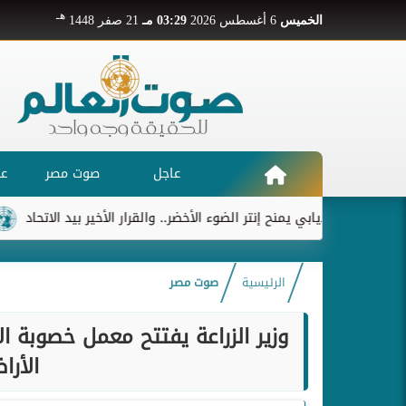
هـ
الخميس
6 أغسطس 2026
03:29 مـ
21 صفر 1448
عاجل
صوت مصر
عر
ديابي يمنح إنتر الضوء الأخضر.. والقرار الأخير بيد الاتحاد
ريال مد
الرئيسية
صوت مصر
وزير الزراعة يفتتح معمل خصوبة ا
الأرا