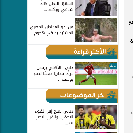
السائق البطل خالد
شوقي ويكلف...
ع
من هو المواطن المصري
المشتبه به في هجوم...
ع
الأكثر قراءة
رياضة
خاص| الأهلي يرفض
عرضًا قطريًا ضخمًا لضم
يوسف...
آخر الموضوعات
ديابي يمنح إنتر الضوء
الأخضر.. والقرار الأخير
بيد...