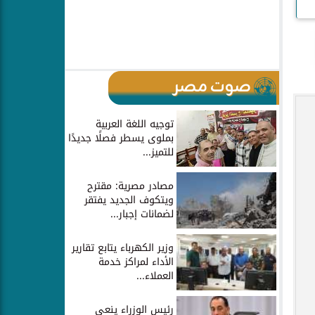
صوت مصر
توجيه اللغة العربية
بملوى يسطر فصلًا جديدًا
للتميز...
مصادر مصرية: مقترح
ويتكوف الجديد يفتقر
لضمانات إجبار...
وزير الكهرباء يتابع تقارير
الأداء لمراكز خدمة
العملاء...
رئيس الوزراء ينعي