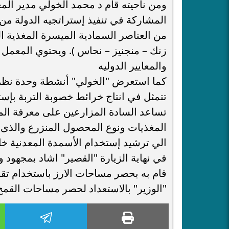
ومن ناحيته قام د محمد الخولي مدير ال
المشاركة في تنفيذ إستراتجيه الدولة من 
من العناصر السمادية الميسرة المغذية ا
زنك – منجنيز – نحاس ). ويحتوي المعمل ع
والمعايير الدوليه
كما استعرض "الخولي" أنشطة وحدة نظم ا
تتمثل في انتاج خرائط خصوبة التربة بإست
تساعد السادة المزارعين على معرفة الم
المغذيات ونوع المحصول المنزرع والذى ي
الي ترشيد إستخدام الأسمدة المعدنية خاص
في نهاية الزيارة "القصير" اشاد بمجهود و
قام به بحصر مساحات الارز باستخدام تقني
"الوزير" بالاستعداد لحصر مساحات القمح للموسم القادم 2023/2024