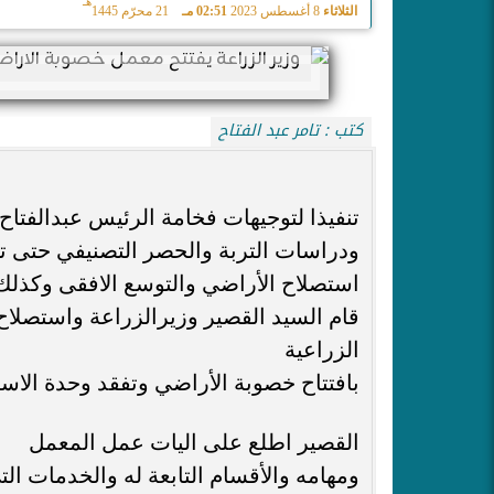
هـ
الثلاثاء
8 أغسطس 2023
02:51 مـ
21 محرّم 1445
كتب : تامر عبد الفتاح
تنفيذا لتوجيهات فخامة الرئيس عبدالفتاح
ودراسات التربة والحصر التصنيفي حتى ت
استصلاح الأراضي والتوسع الافقى وكذلك 
قام السيد القصير وزيرالزراعة واستصلا
الزراعية
بافتتاح خصوبة الأراضي وتفقد وحدة الاست
القصير اطلع على اليات عمل المعمل
ومهامه والأقسام التابعة له والخدمات ال