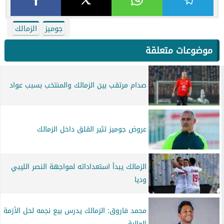
جوميز
الزمالك
موضوعات متعلقة
صدام مرتقب بين الزمالك والمنتخب بسبب عواد
عروض جوميز تثير القلق داخل الزمالك
الزمالك يبدأ استعداداته لمواجهة النصر الليبي
وديا
محمد فاروق: الزمالك يدرس بيع نجمه لحل الأزمة
المالية