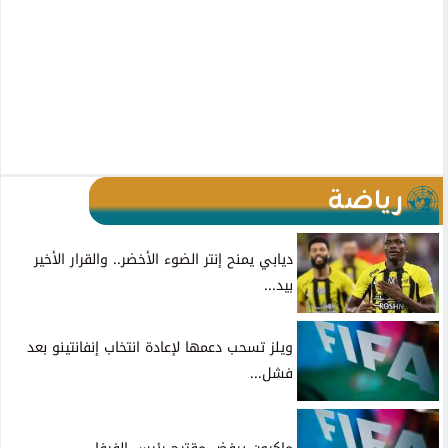
رياضة
ديابي يمنح إنتر الضوء الأخضر.. والقرار الأخير
بيد...
ويلز تسحب دعمها لإعادة انتخاب إنفانتينو بعد
فشل...