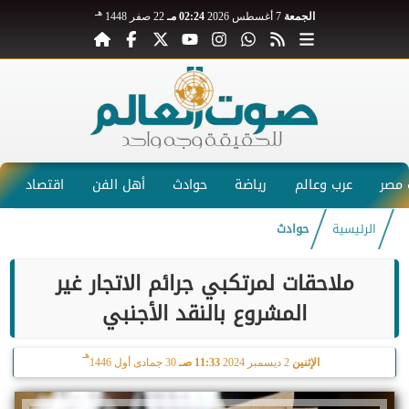
هـ
الجمعة
7 أغسطس 2026
02:24 مـ
22 صفر 1448
مصر
عرب وعالم
رياضة
حوادث
أهل الفن
اقتصاد
الرئيسية
حوادث
ملاحقات لمرتكبي جرائم الاتجار غير
المشروع بالنقد الأجنبي
هـ
الإثنين
2 ديسمبر 2024
11:33 صـ
30 جمادى أول 1446