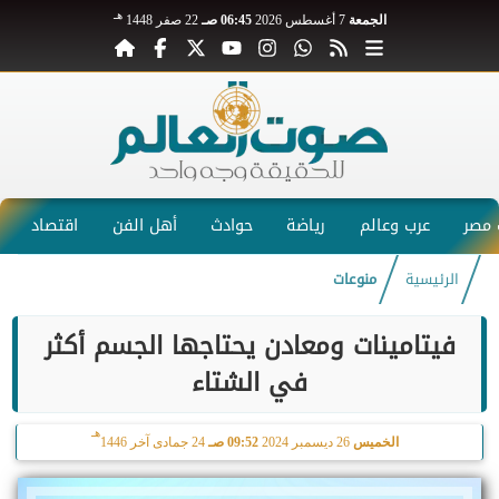
هـ
الجمعة
7 أغسطس 2026
06:45 صـ
22 صفر 1448
مصر
عرب وعالم
رياضة
حوادث
أهل الفن
اقتصاد
الرئيسية
منوعات
فيتامينات ومعادن يحتاجها الجسم أكثر
في الشتاء
هـ
الخميس
26 ديسمبر 2024
09:52 صـ
24 جمادى آخر 1446