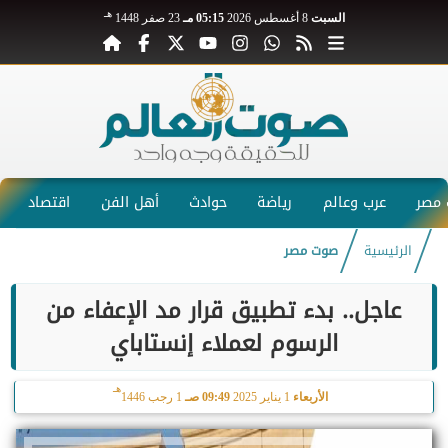
هـ
السبت
8 أغسطس 2026
05:15 مـ
23 صفر 1448
مصر
عرب وعالم
رياضة
حوادث
أهل الفن
اقتصاد
الرئيسية
صوت مصر
عاجل.. بدء تطبيق قرار مد الإعفاء من
الرسوم لعملاء إنستاباي
هـ
الأربعاء
1 يناير 2025
09:49 صـ
1 رجب 1446