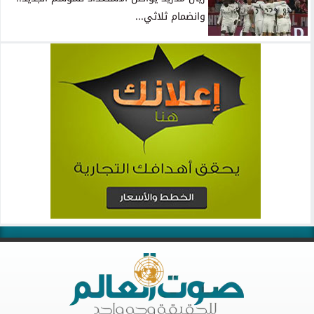
وانضمام ثلاثي...