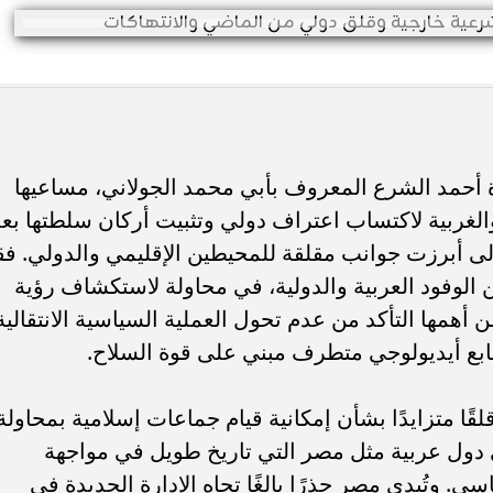
دة أحمد الشرع المعروف بأبي محمد الجولاني، مساعيها
والغربية لاكتساب اعتراف دولي وتثبيت أركان سلطتها بع
لأولى أبرزت جوانب مقلقة للمحيطين الإقليمي والدولي. فق
الوفود العربية والدولية، في محاولة لاستكشاف رؤية
ن أهمها التأكد من عدم تحول العملية السياسية الانتقالية
ع أيديولوجي متطرف مبني على قوة السلاح.
لقًا متزايدًا بشأن إمكانية قيام جماعات إسلامية بمحاولة
دول عربية مثل مصر التي تاريخ طويل في مواجهة
سي. وتُبدي مصر حذرًا بالغًا تجاه الإدارة الجديدة في