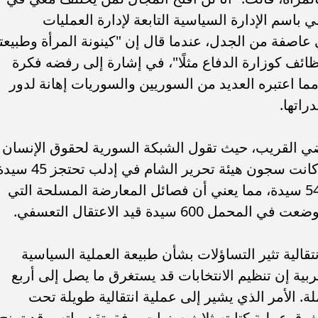
باسم الإدارة السياسية التابعة لإدارة العمليات
عاصفة من الجدل، عندما قال إن "كينونة المرأة وطبيعته
وظائف كوزارة الدفاع مثلًا"، في إشارة إلى رفضه فكرة
ما اعتبره العديد من السوريين والسوريات إهانة لدور
راتها.
ضي القريب، حيث تقول الشبكة السورية لحقوق الإنسان
إنه حتى الثامن من أغسطس عام 2024، كانت سجون هيئة تحرير الشام في إدل
بينما احتجزت باقي الفصائل المعارضة 543 سيدة، مما يعني أن فصائل المعارضة المسلحة التي
سيدة قيد الاعتقال التعسفي.
قالية تثير التساؤلات بشأن طبيعة العملية السياسية
ربية إن تنظيم الانتخابات قد يستغرق ما يصل إلى أربع
. الأمر الذي يشير إلى عملية انتقالية طويلة تحت
ق عملية كتابته ثلاث سنوات، وفق تقديراته. وقد تمنح