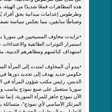
هذه المظاهرات قمعًا شديدًا من الهيئة، 
وطرطوس إعدامات ميدانية بحق أفراد يُش
وضباطًا سابقين، مما يعكس سياسة تصفوي
•​تزايدت مخاوف المسيحيين في سوريا بش
استمرار التوترات الطائفية والاعتداءا
استهداف كنائسهم ومظاهرهم الدينية، مثل
•​يبدو أن المخاوف امتدت إلى المرأة 
حكومي جديد يهدف إلى تحديد دورها في ت
الدبس، رئيس مكتب شؤون المرأة في الإدا
سوريا ستعمل على صنع نموذج يناسب وضع 
الآن نموذج جاهز للمرأة السورية، إنما ن
المرتكز الأساسي لأي نموذج"، متسائلة باس
التعامل مع المنظمات الحقوقية المعنية ب