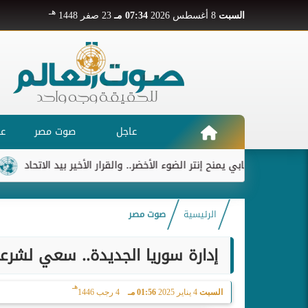
هـ
السبت
8 أغسطس 2026
07:34 مـ
23 صفر 1448
عاجل
صوت مصر
عر
ديابي يمنح إنتر الضوء الأخضر.. والقرار الأخير بيد الاتحاد
ريال مدر
الرئيسية
صوت مصر
إدارة سوريا الجديدة.. سعي لشرع
هـ
السبت
4 يناير 2025
01:56 مـ
4 رجب 1446