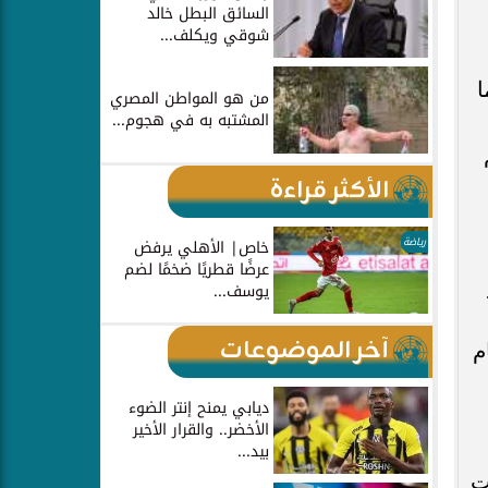
السائق البطل خالد
شوقي ويكلف...
ا
من هو المواطن المصري
المشتبه به في هجوم...
الأكثر قراءة
رياضة
خاص| الأهلي يرفض
عرضًا قطريًا ضخمًا لضم
يوسف...
آخر الموضوعات
م
ديابي يمنح إنتر الضوء
الأخضر.. والقرار الأخير
بيد...
ت