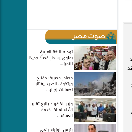
صوت مصر
توجيه اللغة العربية
بملوى يسطر فصلًا جديدًا
د
للتميز...
د
مصادر مصرية: مقترح
ويتكوف الجديد يفتقر
لضمانات إجبار...
وزير الكهرباء يتابع تقارير
الأداء لمراكز خدمة
العملاء...
رئيس الوزراء ينعي