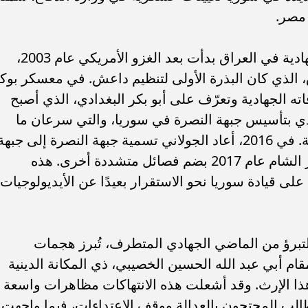
 مصر.
•​يجدر الإشارة إلى أن رحلة الجولاني الجهادية في العراق بدأت بعد الغزو الأمريكي عام 2003،
 الذي كان البذرة الأولى لتنظيم داعش. في معسكر بوكا
الجولاني علاقاته الجهادية وتعرّف على أبو بكر البغدادي، الذي أصبح
 في 2011، كلفه البغدادي بتأسيس جبهة النصرة في سوريا، والتي سرعان ما
تحولت إلى قوة بارزة في الحرب السورية. في 2016، أعاد الجولاني تسمية جبهة النصرة إلى جبهة
فتح الشام، قبل أن تتحول إلى هيئة تحرير الشام عام 2017 بضم فصائل متشددة أخرى. هذه
لى قيادة سوريا نحو الاستقرار بعيدًا عن الأيديولوجيات
للتبرؤ من الماضي الجهادي المتطرف، تُبرز هجمات
م أبي عبد الله الحسين الخصيبي، ذي المكانة الدينية
هذا الإرث. وقد أشعلت هذه الانتهاكات مظاهرات واسعة
ب المحتجون بالعدالة ووقف الاعتداءات، فيما واجهت