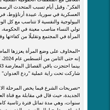
الفكر". وقبل أيام تسبب المتحدث الرسمي 
العسكرية في سوريا، عبيدة أرناؤوط، في 
البيولوجية والنفسية لا تتناسب مع كل ال
تولي النساء مناصب معينة في الحكومة، م
المرأة في المجتمع وتقليلًا من كفاءتها وقد
•​المخاوف على وضع المرأة يعززها الما
شاركت تحت راية عملية "ردع العدوان" وضعت في المحمل 600 
•​تصريحات الشرع فيما يخص المرحلة الانت
الجديدة، حيث قال في مقابلة مع قناة الع
سنوات، وهي مدة تماثل فترة رئاسية كاملة
إشرافه وخارج إطار الدستور الذي ستستغر