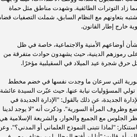
مما زاد التوترات الطائفية. وشهدت مناطق مثل حماة
تبه بتعاونهم مع النظام السابق، شملت التصفيات قضاة
ة خارج إطار القانون.
أن أوضاعهم الأمنية والاجتماعية، خاصة في ظل
ت على رموزهم الدينية، حيث يشهدون حوادث متفرقة من
 حرق شجرة عيد الميلاد في السقيلبية مؤخرًا.
السورية التي سرعان ما وجدت نفسها في خضم مخطط
ولي المسؤوليات نيابة عنها. حيث عبّرت السيدة عائشة
رة الجديدة، عن ذلك بالقول: "الإدارة الجديدة في
وظروف المرأة السورية". وذكرت أنه "لا يوجد لدينا
نتظر الجلوس مع الجميع والحوار، والشريعة الإسلامية هي
تنكار: "لماذا نتبنى النموذج العلماني أو المدني؟". وعن
المرأة، قالت: "أنا لن أفتح المجال لمن يختلف معي في