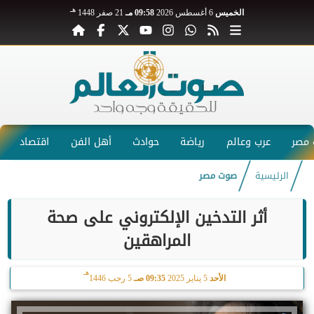
هـ
الخميس
6 أغسطس 2026
09:58 مـ
21 صفر 1448
مصر
عرب وعالم
رياضة
حوادث
أهل الفن
اقتصاد
الرئيسية
صوت مصر
أثر التدخين الإلكتروني على صحة
المراهقين
هـ
الأحد
5 يناير 2025
09:35 صـ
5 رجب 1446