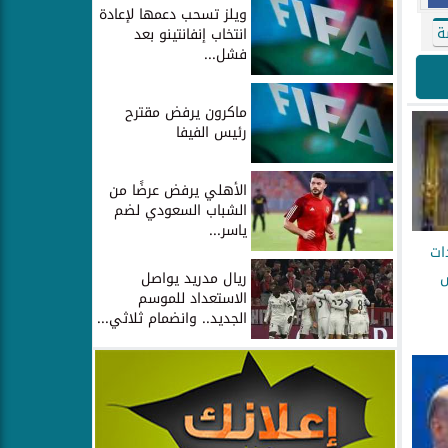
ويلز تسحب دعمها لإعادة
ة
انتخاب إنفانتينو بعد
فشل...
ماكرون يرفض مقترح
رئيس الفيفا
الأهلي يرفض عرضًا من
الشباب السعودي لضم
ياسر...
ات
ريال مدريد يواصل
س
الاستعداد للموسم
الجديد.. وانضمام ثلاثي...