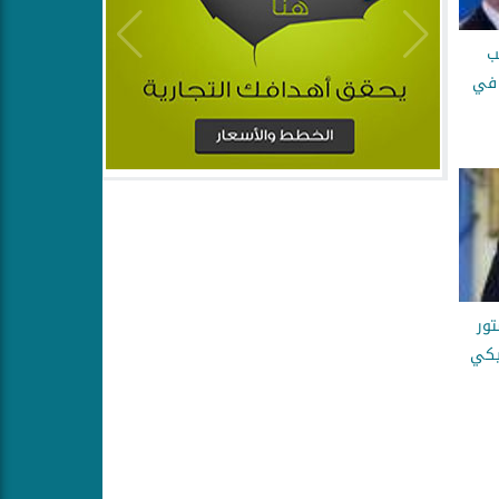
ب
 في
تور
ريكي