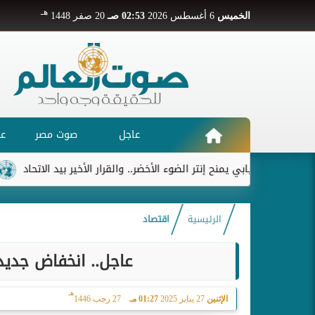
هـ
الخميس
6 أغسطس 2026
02:53 صـ
20 صفر 1448
عاجل
صوت مصر
عر
ديابي يمنح إنتر الضوء الأخضر.. والقرار الأخير بيد الاتحاد
ريال مدر
الرئيسية
اقتصاد
عاجل.. انخفاض جديد
هـ
الإثنين
27 يناير 2025
01:27 مـ
27 رجب 1446