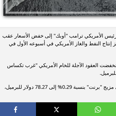
لرئيس الأمريكي ترامب "أوبك" إلى خفض الأسعار عقب
 إنتاج النفط والغاز الأمريكي في أسبوعه الأول في
توقيت موسكو، انخفضت العقود الآجلة للخام الأمريكي "غرب تكساس
فيما تراجعت العقود الآجلة للخام العالمي مزيج "برنت" بنسبة 0.29% إلى 78.27 دولار للبرميل،