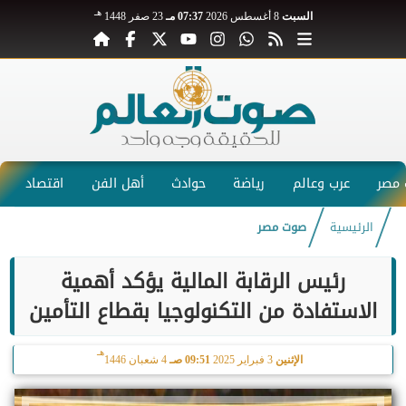
هـ
السبت
8 أغسطس 2026
07:37 مـ
23 صفر 1448
مصر
عرب وعالم
رياضة
حوادث
أهل الفن
اقتصاد
الرئيسية
صوت مصر
رئيس الرقابة المالية يؤكد أهمية
الاستفادة من التكنولوجيا بقطاع التأمين
هـ
الإثنين
3 فبراير 2025
09:51 صـ
4 شعبان 1446