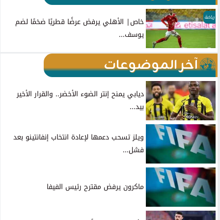
رياضة
خاص| الأهلي يرفض عرضًا قطريًا ضخمًا لضم
يوسف...
آخر الموضوعات
ديابي يمنح إنتر الضوء الأخضر.. والقرار الأخير
بيد...
ويلز تسحب دعمها لإعادة انتخاب إنفانتينو بعد
فشل...
ماكرون يرفض مقترح رئيس الفيفا