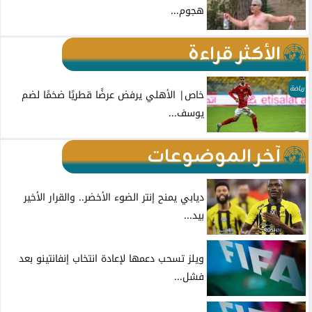
هجوم...
الأكثر قراءة
رياضة
خاص| الأهلي يرفض عرضًا قطريًا ضخمًا لضم
يوسف...
آخر الموضوعات
ديابي يمنح إنتر الضوء الأخضر.. والقرار الأخير
بيد...
ويلز تسحب دعمها لإعادة انتخاب إنفانتينو بعد
فشل...