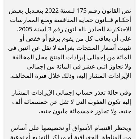
نص القانون رقـم 175 لـسنة 2022 بتعـديل بعـض
أحكـام قــانون حماية المنافسة ومنع الممارسات
الاحتكارية الصادر بالقـانون رقم 3 لسنة 2005،
على أن يعاقب كل من يقوم برفع أو خفض أو
تثبيت أسعار المنتجات بغرامة لا تقل عن اثنين فى
المائة من إجمالى إيرادات المنتج محل المخالفة
ولا تجاوز اثنى عشر فى المائة من إجمالى
الإيرادات المشار إليه، وذلك خلال فترة المخالفة.
وفى حالة تعذر حساب إجمالى الإيرادات المشار
إليه تكون العقوبة التى لا تقل عن خمسمائة ألف
جنيه، ولا تجاوز خمسمائة مليون جنيه.
ويحظر اقتسام الأسواق أو تخصيصها على أساس
من المناطق الجغرافية أو مراكز التوزيع أو نوعية