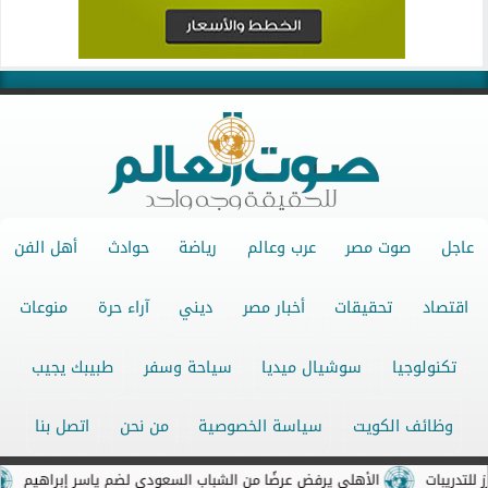
عاجل
صوت مصر
عرب وعالم
رياضة
حوادث
أهل الفن
اقتصاد
تحقيقات
أخبار مصر
ديني
آراء حرة
منوعات
تكنولوجيا
سوشيال ميديا
سياحة وسفر
طبيبك يجيب
وظائف الكويت
سياسة الخصوصية
من نحن
اتصل بنا
بات
الأهلي يرفض عرضًا من الشباب السعودي لضم ياسر إبراهيم
ماك
جميع الحقوق محفوظة ©