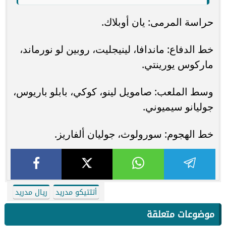
حراسة المرمى: يان أوبلاك.
خط الدفاع: ماندافا، لينيجليت، روبين لو نورماند،
ماركوس يورينتي.
وسط الملعب: صامويل لينو، كوكي، بابلو باريوس،
جوليانو سيميوني.
خط الهجوم: سورولوث، جوليان ألفاريز.
أتلتيكو مدريد
ريال مدريد
موضوعات متعلقة