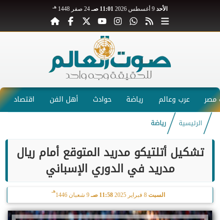
هـ
الأحد
9 أغسطس 2026
11:01 صـ
24 صفر 1448
مصر
عرب وعالم
رياضة
حوادث
أهل الفن
اقتصاد
الرئيسية
رياضة
تشكيل أتلتيكو مدريد المتوقع أمام ريال
مدريد في الدوري الإسباني
هـ
السبت
8 فبراير 2025
11:58 صـ
9 شعبان 1446