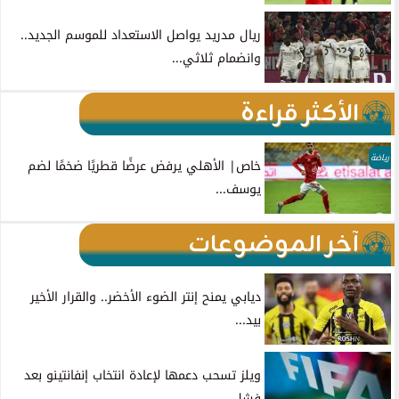
ريال مدريد يواصل الاستعداد للموسم الجديد..
وانضمام ثلاثي...
الأكثر قراءة
رياضة
خاص| الأهلي يرفض عرضًا قطريًا ضخمًا لضم
يوسف...
آخر الموضوعات
ديابي يمنح إنتر الضوء الأخضر.. والقرار الأخير
بيد...
ويلز تسحب دعمها لإعادة انتخاب إنفانتينو بعد
فشل...