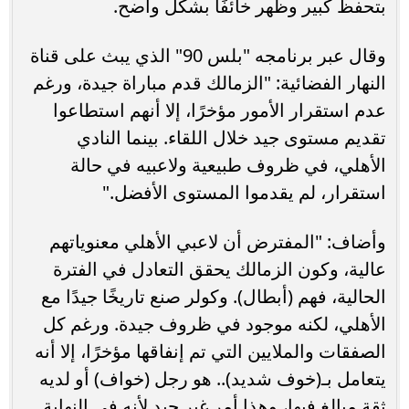
بتحفظ كبير وظهر خائفًا بشكل واضح.
وقال عبر برنامجه "بلس 90" الذي يبث على قناة
النهار الفضائية: "الزمالك قدم مباراة جيدة، ورغم
عدم استقرار الأمور مؤخرًا، إلا أنهم استطاعوا
تقديم مستوى جيد خلال اللقاء. بينما النادي
الأهلي، في ظروف طبيعية ولاعبيه في حالة
استقرار، لم يقدموا المستوى الأفضل."
وأضاف: "المفترض أن لاعبي الأهلي معنوياتهم
عالية، وكون الزمالك يحقق التعادل في الفترة
الحالية، فهم (أبطال). وكولر صنع تاريخًا جيدًا مع
الأهلي، لكنه موجود في ظروف جيدة. ورغم كل
الصفقات والملايين التي تم إنفاقها مؤخرًا، إلا أنه
يتعامل بـ(خوف شديد).. هو رجل (خواف) أو لديه
ثقة مبالغ فيها، وهذا أمر غير جيد لأنه في النهاية