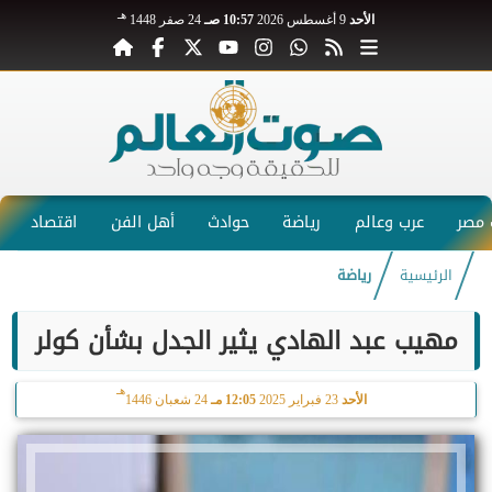
هـ
الأحد
9 أغسطس 2026
10:57 صـ
24 صفر 1448
مصر
عرب وعالم
رياضة
حوادث
أهل الفن
اقتصاد
الرئيسية
رياضة
مهيب عبد الهادي يثير الجدل بشأن كولر
هـ
الأحد
23 فبراير 2025
12:05 مـ
24 شعبان 1446