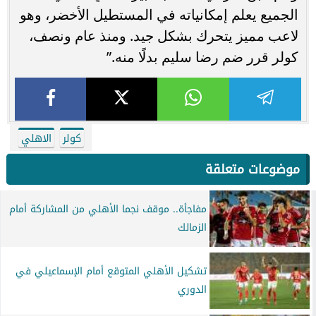
الجميع يعلم إمكانياته في المستطيل الأخضر، وهو
لاعب مميز يتحرك بشكل جيد. ومنذ عام ونصف،
كولر قرر ضم رضا سليم بدلًا منه.”
كولر
الاهلي
موضوعات متعلقة
مفاجأة.. موقف نجما الأهلي من المشاركة أمام
الزمالك
تشكيل الأهلي المتوقع أمام الإسماعيلي في
الدوري