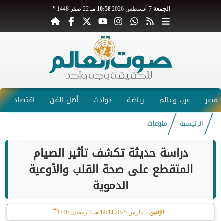
هـ
الجمعة
7 أغسطس 2026
10:58 مـ
22 صفر 1448
مصر
عرب وعالم
رياضة
حوادث
أهل الفن
اقتصاد
الرئيسية
منوعات
دراسة حديثة تكشف تأثير الصيام
المتقطع على صحة القلب والأوعية
الدموية
هـ
الإثنين
3 مارس 2025
12:13 مـ
3 رمضان 1446