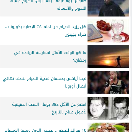
طقوس يوم عرفة.. ياسر ريان: الصيام وشراء
اللحوم والأسماك
هل يزيد الصيام من احتمالات الإصابة بكورونا؟..
خبراء يجيبون
ما هو الوقت الأمثل لممارسة الرياضة في
رمضان؟
نجما أياكس يحسمان قضية الصيام بنصف نهائي
أبطال أوروبا
امتنع عن الأكل 382 يوما.. القصة الحقيقية
لأطول صيام بالتاريخ
10 فوائد للبندق.. يخفض الوزن ويمنع الإمساك