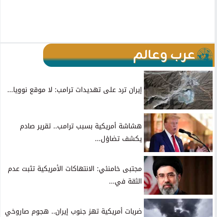
عرب وعالم
إيران ترد على تهديدات ترامب: لا موقع نوويا...
هشاشة أمريكية بسبب ترامب.. تقرير صادم
يكشف تضاؤل...
مجتبى خامنئي: الانتهاكات الأمريكية تثبت عدم
الثقة في...
ضربات أمريكية تهز جنوب إيران.. هجوم صاروخي