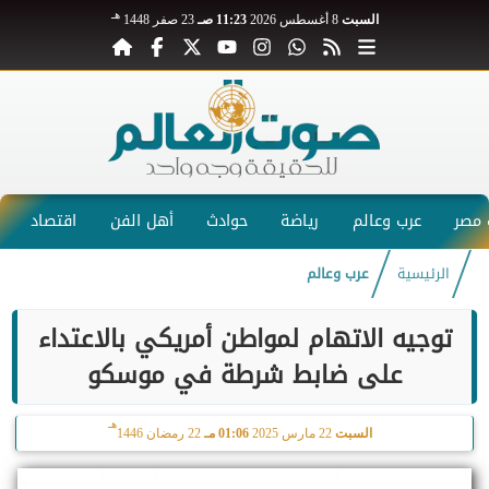
هـ
السبت
8 أغسطس 2026
11:23 صـ
23 صفر 1448
مصر
عرب وعالم
رياضة
حوادث
أهل الفن
اقتصاد
الرئيسية
عرب وعالم
توجيه الاتهام لمواطن أمريكي بالاعتداء
على ضابط شرطة في موسكو
هـ
السبت
22 مارس 2025
01:06 مـ
22 رمضان 1446