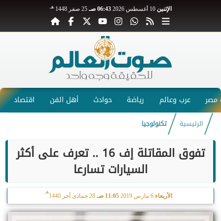
هـ
الإثنين
10 أغسطس 2026
06:43 صـ
25 صفر 1448
مصر
عرب وعالم
رياضة
حوادث
أهل الفن
اقتصاد
الرئيسية
تكنولوجيا
تفوق المقاتلة إف 16 .. تعرف على أكثر
السيارات تسارعا
هـ
الأربعاء
6 مارس 2019
11:05 صـ
28 جمادى آخر 1440