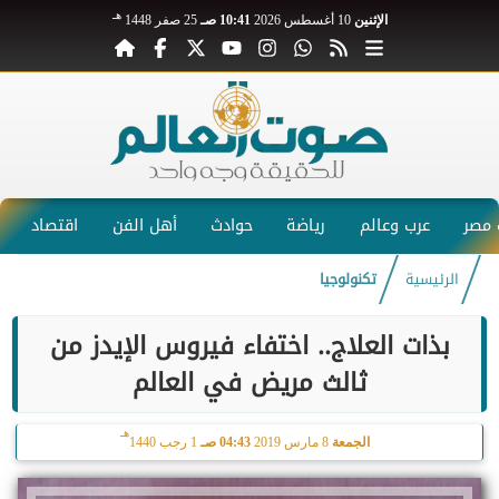
هـ
الإثنين
10 أغسطس 2026
10:41 صـ
25 صفر 1448
مصر
عرب وعالم
رياضة
حوادث
أهل الفن
اقتصاد
الرئيسية
تكنولوجيا
بذات العلاج.. اختفاء فيروس الإيدز من
ثالث مريض في العالم
هـ
الجمعة
8 مارس 2019
04:43 صـ
1 رجب 1440