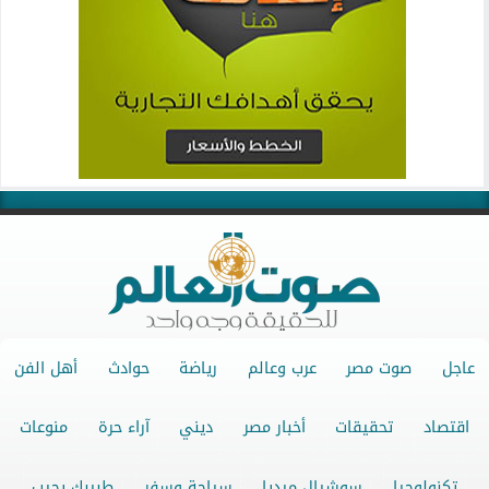
عاجل
صوت مصر
عرب وعالم
رياضة
حوادث
أهل الفن
اقتصاد
تحقيقات
أخبار مصر
ديني
آراء حرة
منوعات
تكنولوجيا
سوشيال ميديا
سياحة وسفر
طبيبك يجيب