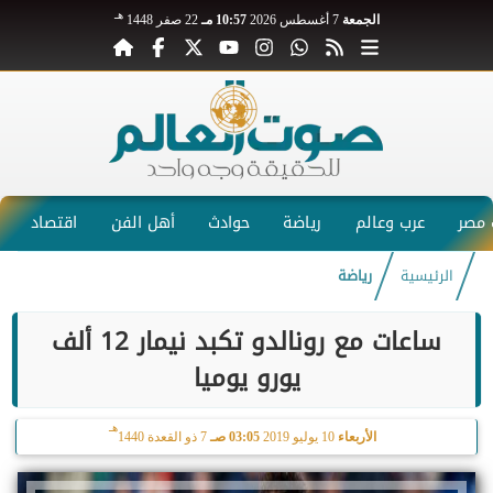
هـ
الجمعة
7 أغسطس 2026
10:57 مـ
22 صفر 1448
مصر
عرب وعالم
رياضة
حوادث
أهل الفن
اقتصاد
الرئيسية
رياضة
ساعات مع رونالدو تكبد نيمار 12 ألف
يورو يوميا
هـ
الأربعاء
10 يوليو 2019
03:05 صـ
7 ذو القعدة 1440