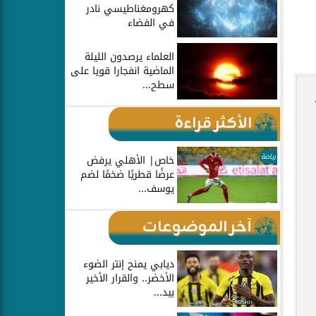
كهرومغناطيسي نادر
في الفضاء
العلماء يرصدون الليلة
الماضية انفجارا قويا على
سطح...
الأكثر قراءة
رياضة
خاص| الأهلي يرفض
عرضًا قطريًا ضخمًا لضم
يوسف...
آخر الموضوعات
ديابي يمنح إنتر الضوء
الأخضر.. والقرار الأخير
بيد...