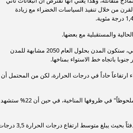
ذج متفائلة، وهذا يعني أنها تفترض أن انبعاثات ثاني
رن من خلال تنفيذ السياسات الخضراء مع زيادة
لحالية والمستقبلية مع بعضها.
وتبيّن أنه في نصف الكرة الأرضية الشمالي، ستكون المدن بحلول العام 2050 مشابهة للمدن
نوبا باتجاه خط الاستواء بمناخها.
ارتفاعاً حاداً في درجات الحرارة، لكن من المحتمل أن
وعموماً، ستشهد 77% من المدن "تغيراً ملحوظاً" في ظروفها المناخية، في حين أن 22% ستشهد
في أوروبا، سيصبح الصيف والشتاء أكثر دفئاً بحيث يبلغ متوسط ارتفاع درجات الحرارة 5