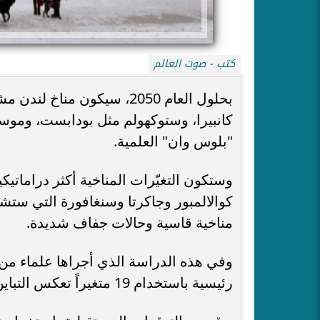
كتب - صوت العالم
بحلول العام 2050، سيكون م
كانبيرا، وستوكهولم مثل بودابست، وموسكو
"بلوس وان" العلمية.
وستكون التغيّرات المناخية أكثر دراماتيكي
كوالالمبور وجاكرتا وسنغافورة التي ستش
مناخية قاسية وحالات جفاف شديدة.
رئيسية باستخدام 19 متغيراً تعكس التباين في درجة الحرارة وهطول الأمطار.