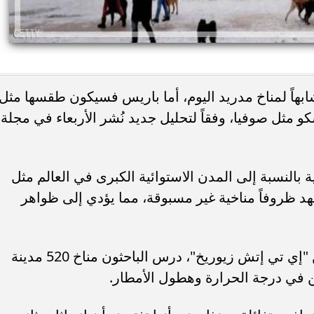
ناخ لندن مشابهاً لمناخ مدريد اليوم، أما باريس فسيكون طقسها مثل
 مثل صوفيا، وفقاً لتحليل جديد نُشر الأربعاء في مجلة
ة بالنسبة إلى المدن الاستوائية الكبرى في العالم مثل
هد ظروفاً مناخية غير مسبوقة، مما يؤدي إلى ظواهر
وفي هذه الدراسة الذي أجراها علماء من "إي تي إتش زيوريخ"، درس الباحثون مناخ 520 مدينة