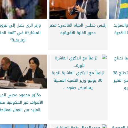
والسويد
رئيس مجلس المياه العالمي: مصر
وزير الرى يصل إلى نيرو
 الهجرة
محور القارة الأفريقية
للمشاركة في ”قمة المنا
الإفريقية”
وزيرة البيئة: إفريقيا تحتاج 38
تزامناً مع الذكري العاشرة لثورة
ع التغير
30 يونيو وزير التنمية المحلية
يو
يستعرض جهود...
دكتور محمود محيي الدي
الأطراف غير الحكومية مطا
بالمزيد من العمل لمعالجة.