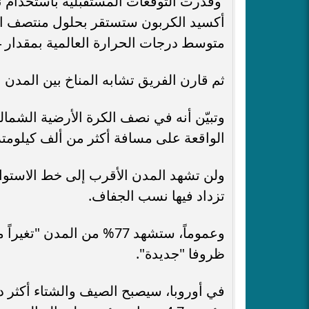
وقدرت التوقعات المستقبلية باستخدام نما
أكسيد الكربون ستستقر بحلول منتصف الق
متوسط درجات الحرارة العالمية بمقدار 1,4 درجة مئوية.
ثم قارن الفريق تشابه المناخ بين المدن ا
الواقعة على مسافة أكثر من ألف كيلومتر ج
ولن تشهد المدن الأقرب إلى خط الاستواء 
تزداد فيها نسب الجفاف.
ظروفا "جديدة".