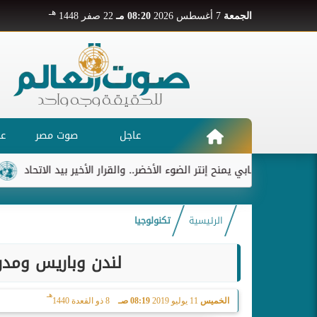
هـ
الجمعة
7 أغسطس 2026
08:20 مـ
22 صفر 1448
عاجل
صوت مصر
عر
ديابي يمنح إنتر الضوء الأخضر.. والقرار الأخير بيد الاتحاد
ريال مدري
الرئيسية
تكنولوجيا
لندن وباريس ومدريد..
هـ
الخميس
11 يوليو 2019
08:19 صـ
8 ذو القعدة 1440