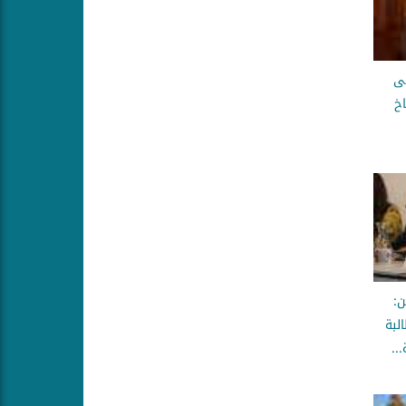
بى
خ
ن:
لبة
..