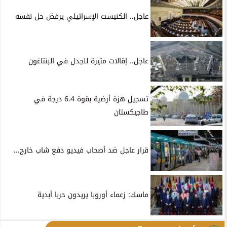
عاجل.. الكنيست الإسرائيلي يرفض حل نفسه
عاجل.. إقالات مثيرة للجدل في البنتاغون
تسجيل هزة أرضية بقوة 6.4 درجة في
طاجيكستان
قرار عاجل ضد أصحاب فيديو دفع شاب خارج...
ماسك: زعماء أوروبا يريدون حربا أبدية