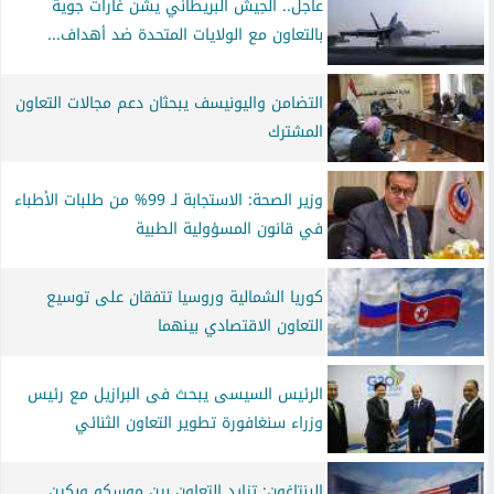
عاجل.. الجيش البريطاني يشن غارات جوية
بالتعاون مع الولايات المتحدة ضد أهداف...
التضامن واليونيسف يبحثان دعم مجالات التعاون
المشترك
وزير الصحة: الاستجابة لـ 99% من طلبات الأطباء
في قانون المسؤولية الطبية
كوريا الشمالية وروسيا تتفقان على توسيع
التعاون الاقتصادي بينهما
الرئيس السيسى يبحث فى البرازيل مع رئيس
وزراء سنغافورة تطوير التعاون الثنائي
البنتاغون: تزايد التعاون بين موسكو وبكين