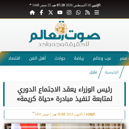
هـ
الإثنين
10 أغسطس 2026
07:20 صـ
25 صفر 1448
مصر
عرب وعالم
رياضة
حوادث
أهل الفن
اقتصاد
الرئيسية
عاجل
رئيس الوزراء يعقد الاجتماع الدوري
لمتابعة تنفيذ مبادرة «حياة كريمة»
هـ
الثلاثاء
1 أكتوبر 2019
11:01 صـ
1 صفر 1441