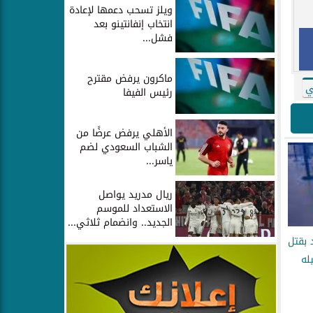
ويلز تسحب دعمها لإعادة
انتخاب إنفانتينو بعد
فشل...
ماكرون يرفض مقترح
ي
رئيس الفيفا
الأهلي يرفض عرضًا من
الشباب السعودي لضم
ياسر...
ريال مدريد يواصل
الاستعداد للموسم
الجديد.. وانضمام ثلاثي...
 بقتل
له