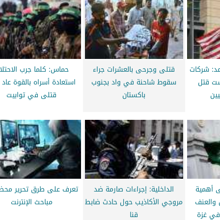
د: شركات
قتلى وجرحى بالعشرات جراء
حماس: كلما جرب الاحتلا
ست قتل
سقوط شاحنة في واد بجنوب
استعادة أسراه بالقوة عاد
يين
باكستان
قتلى في توابيت
 أهمية
الداخلية: إجراءات صارمة ضد
تعرف على طرق تحرير محضر
 والعنف
مروجي الأكاذيب حول حادث ضابط
مباحث الإنترنت
 في غزة
قنا