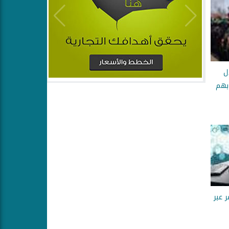
ل
 بهم
 عبر