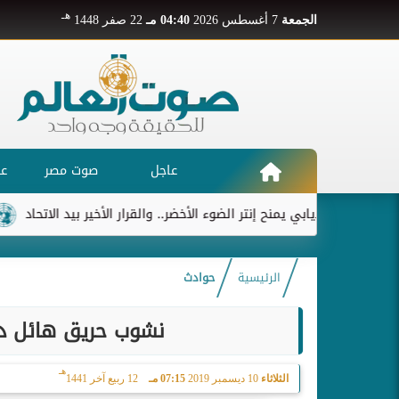
هـ
الجمعة
7 أغسطس 2026
04:40 مـ
22 صفر 1448
عاجل
صوت مصر
عر
ديابي يمنح إنتر الضوء الأخضر.. والقرار الأخير بيد الاتحاد
ريال مدر
الرئيسية
حوادث
نشوب حريق هائل د
هـ
الثلاثاء
10 ديسمبر 2019
07:15 مـ
12 ربيع آخر 1441