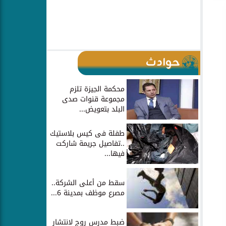
حوادث
محكمة الجيزة تلزم
مجموعة قنوات صدى
البلد بتعويض...
طفلة فى كيس بلاستيك
..تفاصيل جريمة شاركت
فيها...
سقط من أعلى الشركة..
مصرع موظف بمدينة 6...
ضبط مدرس روج لانتشار