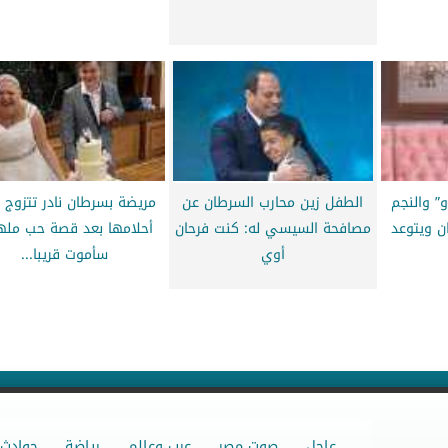
” والنجم
الطفل زين محارب السرطان عن
مريضة بسرطان نادر تتزوج
ن ويتوعد
مصافحة السيسي له: كنت فرحان
أحلامها بعد قصة حب مله
أوي
سأموت قريبا...
عاجل
صوت مصر
عرب وعالم
رياضة
حوادث