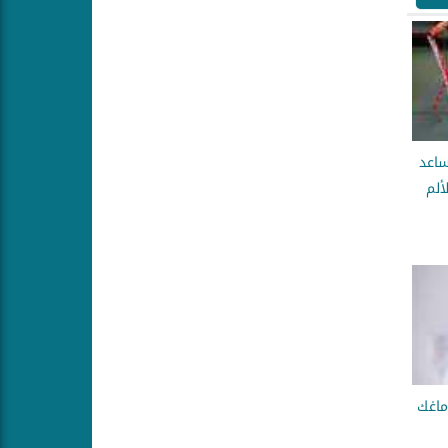
ساعد
ألم
ماغك