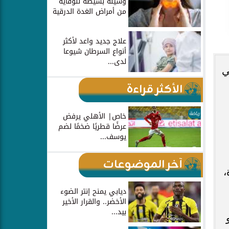
وسيلة بسيطة للوقاية
من أمراض الغدة الدرقية
علاج جديد واعد لأكثر
أنواع السرطان شيوعا
لدى...
 التي
الأكثر قراءة
رياضة
خاص| الأهلي يرفض
عرضًا قطريًا ضخمًا لضم
يوسف...
آخر الموضوعات
،
ديابي يمنح إنتر الضوء
الأخضر.. والقرار الأخير
بيد...