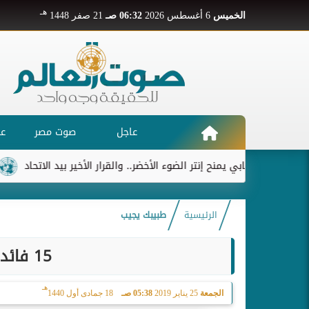
هـ
الخميس
6 أغسطس 2026
06:32 صـ
21 صفر 1448
عاجل
صوت مصر
عر
ابي يمنح إنتر الضوء الأخضر.. والقرار الأخير بيد الاتحاد
ريال مدريد يو
الرئيسية
طبيبك يجيب
15 فائدة طبية للنبتة السحرية
هـ
الجمعة
25 يناير 2019
05:38 صـ
18 جمادى أول 1440