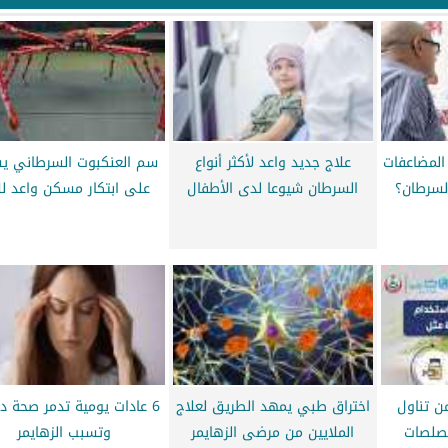
المضاعفات
علاج جديد واعد لأكثر أنواع
سم العنكبوت السرطاني ي
لسرطان؟
السرطان شيوعا لدى الأطفال
على ابتكار مسكن واعد لل
ن تناول
اختراق طبي يمهد الطريق لعلاج
6 عادات يومية تدمر صحة د
لصلصات
الملايين من مرضى الزهايمر
وتسبب الزهايمر