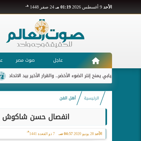
هـ
الأحد
9 أغسطس 2026
01:19 مـ
24 صفر 1448
عاجل
صوت مصر
عر
ديابي يمنح إنتر الضوء الأخضر.. والقرار الأخير بيد الاتحاد
ريال مدري
الرئيسية
أهل الفن
انفصال حسن شاكوش عن 
هـ
الأحد
28 يونيو 2020
04:57 صـ
7 ذو القعدة 1441