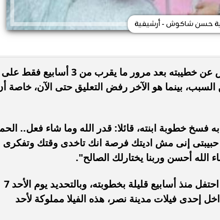
 حسن شاكوش - أرشيفية
انفصل مطرب المهرجانات حسن شاكوش عن خطيبته بعد مرور ما يقرب من 3 أسابيع فقط على
السبب، بينما هو الآخر رفض التعليق حتى الآن، خاصة أن
 فسخ خطوبة ابنته، قائلا: قدر الله وما شاء فعل.. الحم
 حبيبتى إنى مش اديتك فرصة انك تاخدى وقتك وتفكرى
الله أحسن وربنا يختارلك الصالح".
وكان مطرب المهرجانات حسن شاكوش احتفل منذ أسابيع قليلة بخطوبته، وبالتحديد يوم الأحد 7
خل إحدى فيلات مدينة نصر، هذه الفيلا مملوكة لأحد