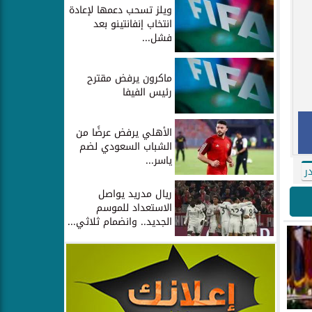
ويلز تسحب دعمها لإعادة
انتخاب إنفانتينو بعد
فشل...
ماكرون يرفض مقترح
رئيس الفيفا
الأهلي يرفض عرضًا من
الشباب السعودي لضم
ياسر...
ر
ريال مدريد يواصل
الاستعداد للموسم
الجديد.. وانضمام ثلاثي...