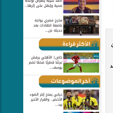
أحمد شيبة يتعرض لوعكة
صحية ويُنقل على إثرها...
مخرج مصري يواجه
عاصفة انتقادات بعد
حديثه عن...
الأكثر قراءة
رياضة
خاص| الأهلي يرفض
عرضًا قطريًا ضخمًا لضم
د
يوسف...
آخر الموضوعات
ديابي يمنح إنتر الضوء
الأخضر.. والقرار الأخير
بيد...