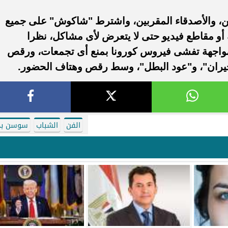
، والأصدقاء المقربين، واشترط "شاكوش" على جميع
أو مقاطع فيديو حتى لا يتعرض لأى مشاكل، نظرا
 لمواجهة تفشى فيروس كورونا بمنع أى تجمعات، ورقص
جيران"، و"عود البطل"، وسط رقص وهتاف الحضور.
الفن
الشباب
سوسن بد