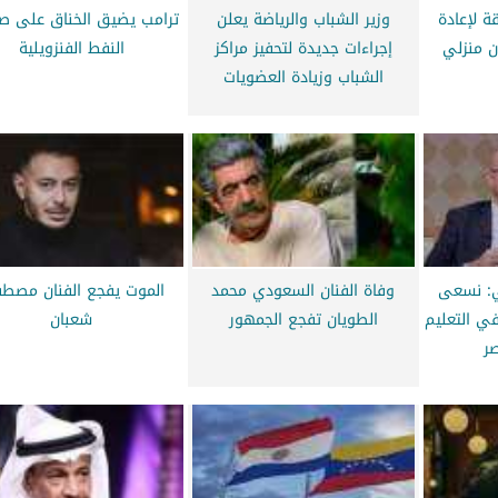
ة لإعادة
وزير الشباب والرياضة يعلن
ترامب يضيق الخناق على صا
ن منزلي
إجراءات جديدة لتحفيز مراكز
النفط الفنزويلية
الشباب وزيادة العضويات
لي: نسعى
وفاة الفنان السعودي محمد
الموت يفجع الفنان مصط
 في التعليم
الطويان تفجع الجمهور
شعبان
ر