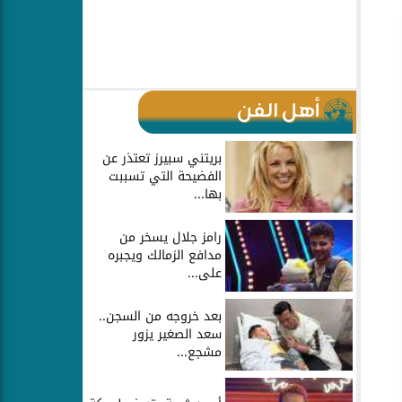
أهل الفن
بريتني سبيرز تعتذر عن
الفضيحة التي تسببت
بها...
رامز جلال يسخر من
مدافع الزمالك ويجبره
على...
بعد خروجه من السجن..
سعد الصغير يزور
مشجع...