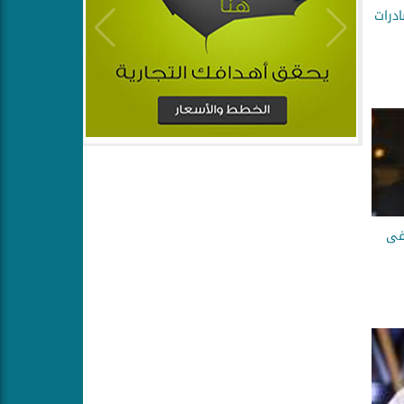
درات
فى