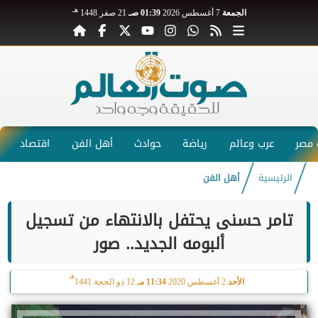
هـ
الجمعة
7 أغسطس 2026
01:39 صـ
21 صفر 1448
مصر
عرب وعالم
رياضة
حوادث
أهل الفن
اقتصاد
الرئيسية
أهل الفن
تامر حسنى يحتفل بالانتهاء من تسجيل
ألبومه الجديد.. صور
هـ
الأحد
2 أغسطس 2020
11:34 مـ
12 ذو الحجة 1441