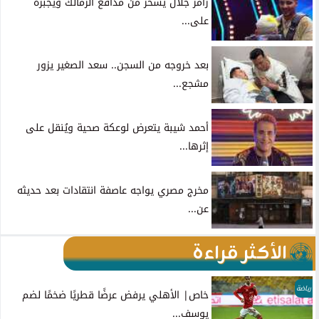
رامز جلال يسخر من مدافع الزمالك ويجبره
على...
بعد خروجه من السجن.. سعد الصغير يزور
مشجع...
أحمد شيبة يتعرض لوعكة صحية ويُنقل على
إثرها...
مخرج مصري يواجه عاصفة انتقادات بعد حديثه
عن...
الأكثر قراءة
رياضة
خاص| الأهلي يرفض عرضًا قطريًا ضخمًا لضم
يوسف...