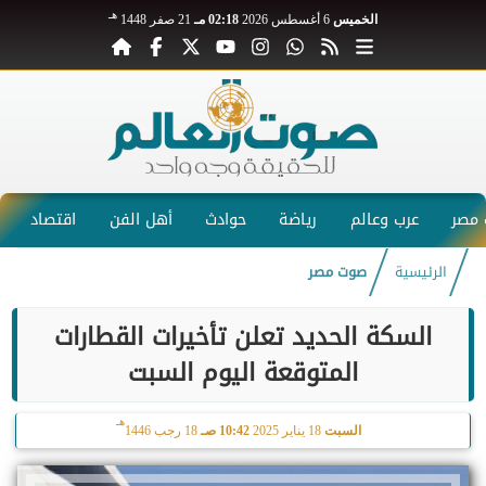
هـ
الخميس
6 أغسطس 2026
02:18 مـ
21 صفر 1448
مصر
عرب وعالم
رياضة
حوادث
أهل الفن
اقتصاد
الرئيسية
صوت مصر
السكة الحديد تعلن تأخيرات القطارات
المتوقعة اليوم السبت
هـ
السبت
18 يناير 2025
10:42 صـ
18 رجب 1446