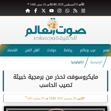
هـ
الأحد
9 أغسطس 2026
01:01 مـ
24 صفر 1448
مصر
عرب وعالم
رياضة
حوادث
أهل الفن
اقتصاد
الرئيسية
تكنولوجيا
مايكروسوفت تحذر من برمجية خبيثة
تصيب الحاسب
هـ
الإثنين
30 سبتمبر 2019
12:05 صـ
29 محرّم 1441