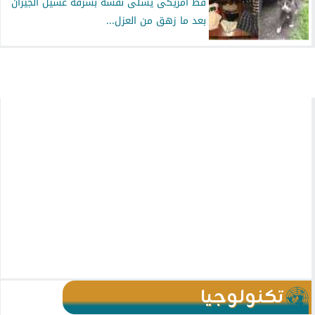
قط أمريكى يُسلى نفسه بسرقة غسيل الجيران
بعد ما زهق من العزل...
تكنولوجيا