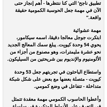
تطبيق ناجح‘ التي كنا ننتظرها - أهم إنجاز حتى
الآن في مهمة جعل الحوسبة الكمومية حقيقة
واقعة.“
مهمة عشوائية
ابتكرت جوجل معالجا دقيقا، اسمه سيكامور،
يحوي 54 وحدة كيوبِت. يبلغ سمك المعالج الجديد
نحو عشرة مليمترات، وهو مصنوع من أجزاء من
الألومنيوم والإنديوم بين شريحتين من السيليكون.
واستطاع الباحثون في تجربتهم جعل 53 وحدة
كيوبِت - متصلة بعضها مع بعض على شكل شبكة
متداخلة - تتفاعل في وضع كمومي.
وأعطوا الحاسوب الكمومي مهمة معقدة تتمثل
في التعرف على الأنماط المتكررة في سلسلة